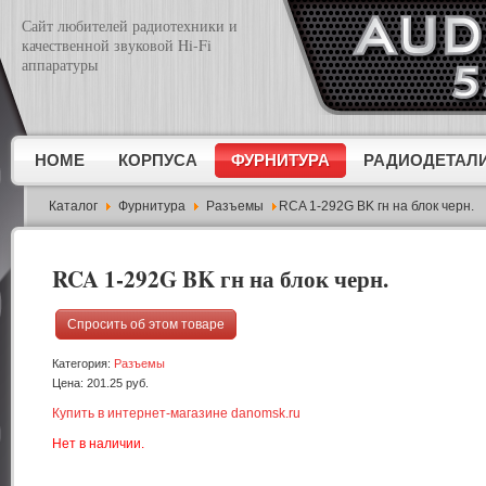
Сайт любителей радиотехники и
Эл.почта
*
качественной звуковой Hi-Fi
аппаратуры
Тема
*
Сообщение
*
HOME
КОРПУСА
ФУРНИТУРА
РАДИОДЕТАЛ
Каталог
Фурнитура
Разъемы
RCA 1-292G BK гн на блок черн.
RCA 1-292G BK гн на блок черн.
Спросить об этом товаре
Отправить копию мне?
Категория:
Разъемы
Введите символы с картинки
*
Цена:
201.25 руб.
Купить в интернет-магазине danomsk.ru
Нет в наличии.
Отправить
Закрыть форму